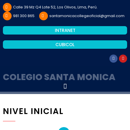
Calle 39 Mz Q4 Lote 52, Los Olivos, Lima, Perú.
981 300 865
santamonicacollegeoficial@gmail.com
INTRANET
CUBICOL
COLEGIO SANTA MONICA
NIVEL INICIAL